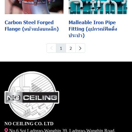
Carbon Steel Forged
Malleable Iron Pipe
Flange (หน้าแปลนเหล็ก)
Fitting (อุปกรณ์ฟิตติ้ง
ประปา)
1
2
NO CEILING CO. LTD
No.6 Soi Ladprao-Wanghin 39, Ladprao-Wanghin Road,