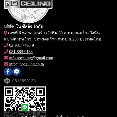
บริษัท โน ซีลลิ่ง จำกัด
เลขที่ 6 ซอยลาดพร้าววังหิน 39 ถนนลาดพร้าววังหิน
แขวงลาดพร้าว เขตลาดพร้าว กทม. 10230 ประเทศไทย
02-931-7496-9
081-889-9138
info.noceiling@gmail.com
info@noceiling.co.th
0818899138