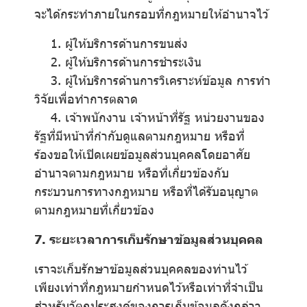
จะได้กระทำภายในกรอบที่กฎหมายให้อำนาจไว้
1. ผู้ให้บริการด้านการขนส่ง
2. ผู้ให้บริการด้านการชำระเงิน
3. ผู้ให้บริการด้านการวิเคราะห์ข้อมูล การทำ
วิจัยเพื่อทำการตลาด
4. เจ้าพนักงาน เจ้าหน้าที่รัฐ หน่วยงานของ
รัฐที่มีหน้าที่กำกับดูแลตามกฎหมาย หรือที่
ร้องขอให้เปิดเผยข้อมูลส่วนบุคคลโดยอาศัย
อำนาจตามกฎหมาย หรือที่เกี่ยวข้องกับ
กระบวนการทางกฎหมาย หรือที่ได้รับอนุญาต
ตามกฎหมายที่เกี่ยวข้อง
7. ระยะเวลาการเก็บรักษาข้อมูลส่วนบุคคล
เราจะเก็บรักษาข้อมูลส่วนบุคคลของท่านไว้
เพียงเท่าที่กฎหมายกำหนดไว้หรือเท่าที่จำเป็น
สำหรับวัตถุประสงค์ของการเก็บข้อมูลดังกล่าว