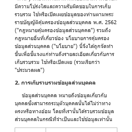
มีความโปร่งใสและความรับผิดชอบในการเก็บ
รวบรวม ใช้หรือเปิดเผยข้อมูลของท่านตามพระ
ราชบัญญัติคุ้มครองข้อมูลส่วนบุคคล พ.ศ. 2562
("กฎหมายคุ้มครองข้อมูลส่วนบุคคล") รวมถึง
กฎหมายอื่นที่เกี่ยวข้อง นโยบายการคุ้มครอง
ข้อมูลส่วนบุคคล ("นโยบาย") นี้จึงได้ถูกจัดทำ
ขึ้นเพื่อชี้แจงแก่ท่านถึงรายละเอียดเกี่ยวกับการ
เก็บรวบรวม ใช้หรือเปิดเผย (รวมเรียกว่า
"ประมวลผล")
2. การเก็บรวบรวมข้อมูลส่วนบุคคล
ข้อมูลส่วนบุคคล หมายถึงข้อมูลเกี่ยวกับ
บุคคลซึ่งสามารถระบุตัวบุคคลนั้นได้ไม่ว่าทาง
ตรงหรือทางอ้อม โดยที่เรานั้นได้รวบรวมข้อมูล
ส่วนบุคคลในกรณีที่จำเป็นและใช้ข้อมูลเท่านั้น