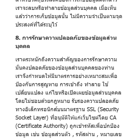
เราจะลบหรือทำลายข้อมูลส่วนบุคคล เมื่อเห็น
แล้วว่าการเก็บข้อมูลนั้น ไม่มีความจำเป็นตามจุด
ประสงค์ที่ได้ระบุไว้
8. การรักษาความปลอดภัยของข้อมูลส่วน
บุคคล
เราตระหนักถึงความสำคัญของการรักษาความ
มั่นคงปลอดภัยของข้อมูลส่วนบุคคลของท่าน
เราจึงกำหนดให้มีมาตรการอย่างเหมาะสมเพื่อ
ป้องกันการสูญหาย การเข้าถึง ทำลาย ใช้
เปลี่ยนแปลง แก้ไขหรือเปิดเผยข้อมูลส่วนบุคคล
โดยไม่ชอบด้วยกฎหมาย รับรองความปลอดภัย
ทางอิเล็กทรอนิกส์บนมาตรฐาน SSL (Security
Socket Layer) ที่อนุมัติให้แก่เว็บไซต์โดย CA
(Certificate Authority) ถูกเข้ารหัสเพื่อปกป้อง
ข้อมูล เช่น ข้อมูลส่วนตัว , รหัสผ่าน , หมายเลข