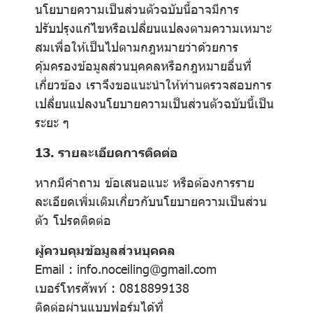
นโยบายความเป็นส่วนตัวฉบับนี้อาจมีการ
ปรับปรุงแก้ไขหรือเปลี่ยนแปลงตามความเหมาะ
สมเพื่อให้เป็นไปตามกฎหมายว่าด้วยการ
คุ้มครองข้อมูลส่วนบุคคลหรือกฎหมายอื่นที่
เกี่ยวข้อง เราจึงขอแนะนำให้ท่านตรวจสอบการ
เปลี่ยนแปลงนโยบายความเป็นส่วนตัวฉบับนี้เป็น
ระยะ ๆ
13. รายละเอียดการติดต่อ
หากมีคำถาม ข้อเสนอแนะ หรือต้องการราย
ละเอียดเพิ่มเติมเกี่ยวกับนโยบายความเป็นส่วน
ตัว โปรดติดต่อ
ผู้ควบคุมข้อมูลส่วนบุคคล
Email : info.noceiling@gmail.com
เบอร์โทรศัพท์ : 0818899138
ติดต่อผ่านแบบฟอร์มได้ที่