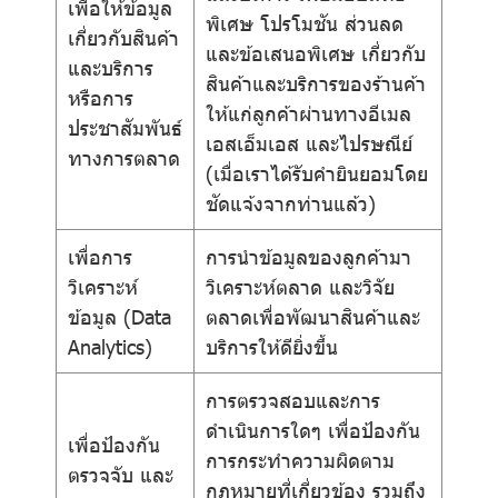
เพื่อให้ข้อมูล
พิเศษ โปรโมชัน ส่วนลด
เกี่ยวกับสินค้า
และข้อเสนอพิเศษ เกี่ยวกับ
และบริการ
สินค้าและบริการของร้านค้า
หรือการ
ให้แก่ลูกค้าผ่านทางอีเมล
ประชาสัมพันธ์
เอสเอ็มเอส และไปรษณีย์
ทางการตลาด
(เมื่อเราได้รับคำยินยอมโดย
ชัดแจ้งจากท่านแล้ว)
เพื่อการ
การนำข้อมูลของลูกค้ามา
วิเคราะห์
วิเคราะห์ตลาด และวิจัย
ข้อมูล (Data
ตลาดเพื่อพัฒนาสินค้าและ
Analytics)
บริการให้ดียิ่งขึ้น
การตรวจสอบและการ
ดำเนินการใดๆ เพื่อป้องกัน
เพื่อป้องกัน
การกระทำความผิดตาม
ตรวจจับ และ
กฎหมายที่เกี่ยวข้อง รวมถึง