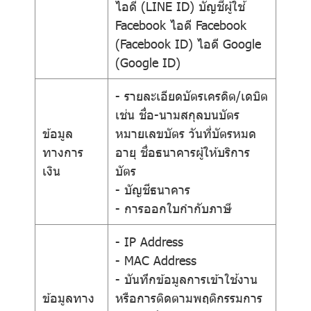
ไอดี (LINE ID) บัญชีผู้ใช้
Facebook ไอดี Facebook
(Facebook ID) ไอดี Google
(Google ID)
- รายละเอียดบัตรเครดิต/เดบิต
เช่น ชื่อ-นามสกุลบนบัตร
ข้อมูล
หมายเลขบัตร วันที่บัตรหมด
ทางการ
อายุ ชื่อธนาคารผู้ให้บริการ
เงิน
บัตร
- บัญชีธนาคาร
- การออกใบกำกับภาษี
- IP Address
- MAC Address
- บันทึกข้อมูลการเข้าใช้งาน
ข้อมูลทาง
หรือการติดตามพฤติกรรมการ