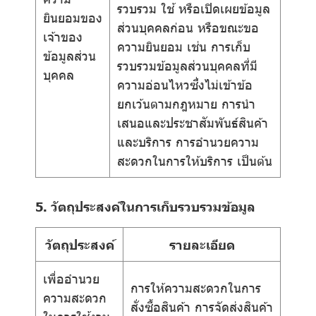
รวบรวม ใช้ หรือเปิดเผยข้อมูล
ยินยอมของ
ส่วนบุคคลก่อน หรือขณะขอ
เจ้าของ
ความยินยอม เช่น การเก็บ
ข้อมูลส่วน
รวบรวมข้อมูลส่วนบุคคลที่มี
บุคคล
ความอ่อนไหวซึ่งไม่เข้าข้อ
ยกเว้นตามกฎหมาย การนำ
เสนอและประชาสัมพันธ์สินค้า
และบริการ การอำนวยความ
สะดวกในการให้บริการ เป็นต้น
5. วัตถุประสงค์ในการเก็บรวบรวมข้อมูล
วัตถุประสงค์
รายละเอียด
เพื่ออำนวย
การให้ความสะดวกในการ
ความสะดวก
สั่งซื้อสินค้า การจัดส่งสินค้า