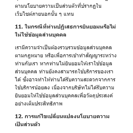
ตามนโยบายความเป็นส่วนตัวที่ปรากฏใน
เว็บไซต์ภายนอกนั้น ๆ แทน
11. ในกรณีที่ท่านปฏิเสธการยินยอมหรือไม่
ให้ใช้ข้อมูลส่วนบุคคล
เรามีความจำเป็นต้องรวบรวมข้อมูลส่วนบุคคล
ตามกฎหมาย หรือเพื่อการเข้าทำสัญญาระหว่าง
ท่านกับเรา หากท่านไม่ยินยอมให้เราใช้ข้อมูล
ส่วนบุคคล ท่านยังคงสามารถใช้บริการของเรา
ได้ ซึ่งอาจทำให้ท่านได้รับความสะดวกจากการ
ใช้บริการน้อยลง เนื่องจากบริษัทไม่ได้รับความ
ยินยอมให้ใช้ข้อมูลส่วนบุคคลเพื่อวัตถุประสงค์
อย่างเต็มประสิทธิภาพ
12. การแก้ไขเปลี่ยนแปลงนโยบายความ
เป็นส่วนตัว