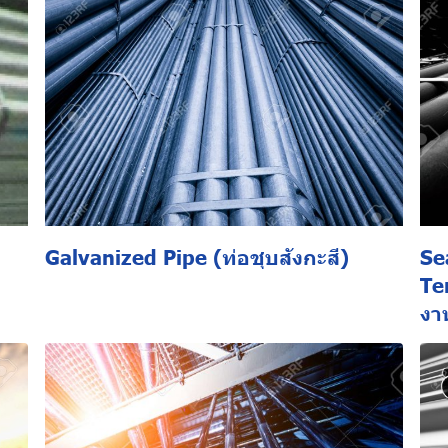
Galvanized Pipe (ท่อชุบสังกะสี)
Se
Te
งา