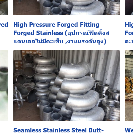
wed
High Pressure Forged Fitting
Hi
Forged Stainless (อุปกรณ์ฟิตติ้งส
For
แตนเลสไม่มีตะเข็บ ,งานแรงดันสูง)
ตะ
Seamless Stainless Steel Butt-
We