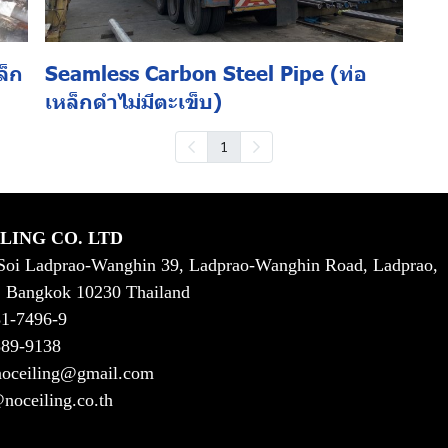
ล็ก
Seamless Carbon Steel Pipe (ท่อ
เหล็กดำไม่มีตะเข็บ)
1
LING CO. LTD
oi Ladprao-Wanghin 39, Ladprao-Wanghin Road, Ladprao,
, Bangkok 10230 Thailand
1-7496-9
89-9138
noceiling@gmail.com
noceiling.co.th