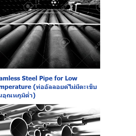
amless Steel Pipe for Low
mperature (ท่ออัลลอยด์ไม่มีตะเข็บ
นอุณหภูมิต่ำ)