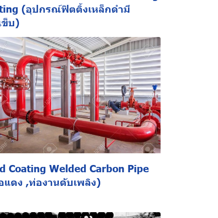
ting (อุปกรณ์ฟิตติ้งเหล็กดำมี
เข็บ)
d Coating Welded Carbon Pipe
่อแดง ,ท่องานดับเพลิง)